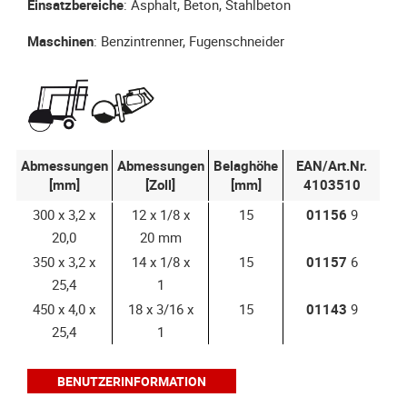
Einsatzbereiche
: Asphalt, Beton, Stahlbeton
Maschinen
: Benzintrenner, Fugenschneider
Abmessungen
Abmessungen
Belaghöhe
EAN/Art.Nr.
[mm]
[Zoll]
[mm]
4103510
300 x 3,2 x
12 x 1/8 x
15
01156
9
20,0
20 mm
350 x 3,2 x
14 x 1/8 x
15
01157
6
25,4
1
450 x 4,0 x
18 x 3/16 x
15
01143
9
25,4
1
BENUTZERINFORMATION