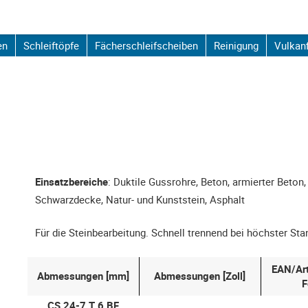
en
Schleiftöpfe
Fächerschleifscheiben
Reinigung
Vulkan
Einsatzbereiche
: Duktile Gussrohre, Beton, armierter Beton,
Schwarzdecke, Natur- und Kunststein, Asphalt
Für die Steinbearbeitung. Schnell trennend bei höchster Sta
EAN/Ar
Abmessungen [mm]
Abmessungen [Zoll]
F
CS 24-7 T 6 BF