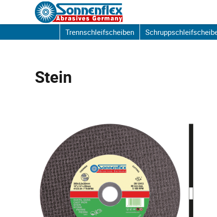
Trennschleifscheiben
Schruppschleifscheib
Stein