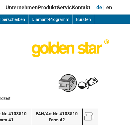
de
en
Unternehmen
Produkte
Service
Kontakt
fiberscheiben
Diamant-Programm
Bürsten
ndzeit.
t.Nr. 4103510
EAN/Art.Nr. 4103510
orm 41
Form 42